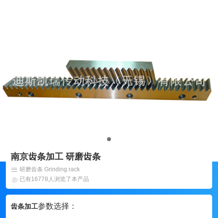
南京齿条加工 研磨齿条
研磨齿条 Grinding rack
已有16778人浏览了本产品
参数选择：
齿条加工