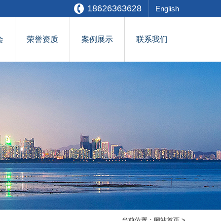
18626363628
English
会
荣誉资质
案例展示
联系我们
当前位置：
网站首页
>