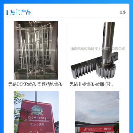
热门产品
更多
无锡DSKR齿条 高频精铣齿条
无锡非标齿条-齿面打孔