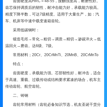
齿面硬度高HRC＝48-55，接触强度高，耐磨性好。
齿芯保持调质后的韧性，耐冲击能力好，承载能力较高。
精度下降半数，可达7级精度。适用于大量生产，如：汽
车、机床等中速中载变速箱齿轮。
采用低碳钢时：
锻造毛坯→常化→粗切→调质→精切→渗碳淬火→低
温回火→磨齿。达6级、7级。
常用材料；20Cr、20CrMnTi、20MnB、20CrMnTo
特点：
齿面硬度，承载能力强。芯部韧性好，耐冲击，适合
于高速、重载、过载传动或结构要求紧凑的场合，机车主
传动齿轮、航空齿轮。
二、铸钢
齿轮常用材料（齿轮必备知识节选，机友圣诞干货分