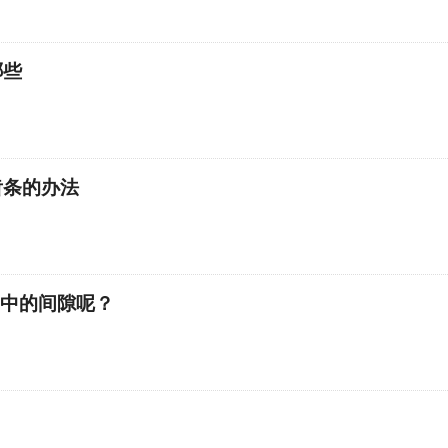
哪些
齿条的办法
动中的间隙呢？