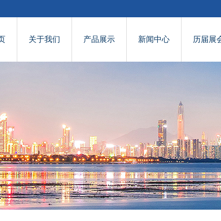
页
关于我们
产品展示
新闻中心
历届展