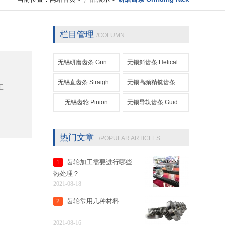
栏目管理
/COLUMN
无锡研磨齿条 Grinding rack
无锡斜齿条 Helical rack
无锡直齿条 Straight rack
无锡高频精铣齿条 Hardened rack
工
无锡齿轮 Pinion
无锡导轨齿条 Guideway rack
热门文章
/POPULAR ARTICLES
齿轮加工需要进行哪些
1
热处理？
2021-08-18
齿轮常用几种材料
2
2021-08-16