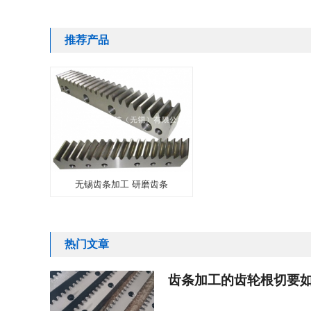
推荐产品
无锡齿条加工 研磨齿条
热门文章
齿条加工的齿轮根切要